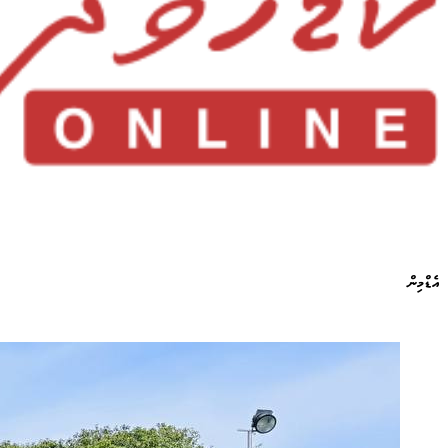
އެޑްމިން