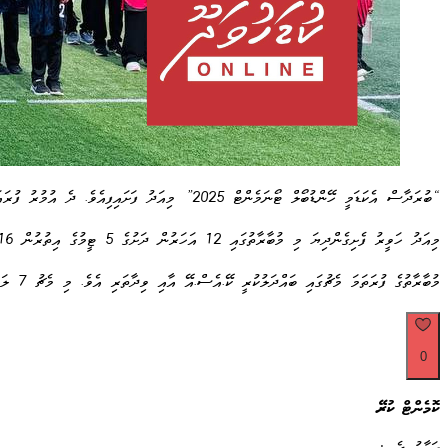
“ބުރަދާސް އެކަޑަމީ ހޭންޑުބޯލް ޓޯނަމެންޓް 2025” މިއަދު ފަށައިފިއެވެ. ދެ އުމުރު ފުރައަކަށް ބަހާލައިގެން ކުރިއަށް ގެންދާ މިމުބާރާތް މިއަދު ހަވީރު އިފްތިތާޙު ކޮށްދެއްވީ ކުޑަހުވަދޫ ކައުންސިލުގެ ނައިބު ރައީސް އަލްފާޟިލާ ޠާޤާ އަޙްމަދެވެ.
މިއަދު ހަވީރު ފެށިގެންދިޔަ މި މުބާރާތުގައި 12 އަހަރުން ދަށުގެ 5 ޓީމުގެ އިތުރުން 16 އަހަރުން ދަށުގެ ބައިގައި 3 ޓީމެއް ބައިވެރިވެފައިވެއެވެ. މި މުބާރާތުގެ ފައިނަލު ކުޅުމަށް ހަމަޖެހިފައިވަނީ 21 ޖޫން ވާ ހޮނިހިރު ދުވަހުގައެވެ.
މުބާރާތުގެ ފުރަތަމަ މެޗުގައި ބައްދަލުކުރީ ކޭ.އެސް.އޭ އާއި ވިދާތަރި އެވެ. މި މެޗު 7 ލަނޑު 5 ލަނޑުން ކާމިޔާބު ކުރީ ވިދާތަރި ޓީމެވެ. ފުރަތަމަ މެޗުގެ މޮޅުކުޅުންތެރިޔާއަށް ހޮވިފައިވަނީ ވިދާތަރި ޓީމުގެ ޖާޒީ ނަންބަރ 7 ، މަރްޔަމް ސަނާޔާ ޝާމިހުއެެވެ.
0
ކޮމެންޓް ކުރޭ