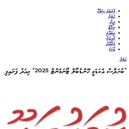
ފުރަތަމަ ޞަފްޙާ
ޚަބަރު
ދީން
ރިޕޯޓް
ވިޔަފާރި
ކުޅިވަރު
މަޒުމޫނު
ވާހަކަ
ޚަބަރު
“ބުރަދާސް އެކަޑަމީ ހޭންޑުބޯލް ޓޯނަމެންޓް 2025” މިއަދު ފަށައިފި