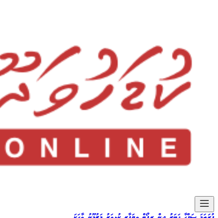
ފުރަތަމަ ޞަފްޙާ
ޚަބަރު
ދީން
ރިޕޯޓް
ވިޔަފާރި
ކުޅިވަރު
މަޒުމޫނު
ވާހަކަ