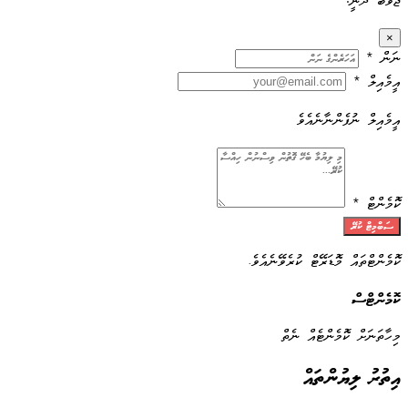
ޖަވާބު ދެނީ:
×
ނަން
*
އީމެއިލް
*
އީމެއިލް ނުފެންނާނެއެވެ
ކޮމެންޓް
*
ސަބްމިޓް ކުރޭ
ކޮމެންޓްތައް މޮޑަރޭޓް ކުރެވޭނެއެވެ.
ކޮމެންޓްސް
މިހާތަނަށް ކޮމެންޓެއް ނެތް
އިތުރު ލިޔުންތައް